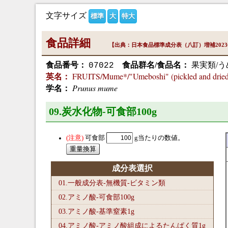
文字サイズ
標準
大
特大
食品詳細
【出典：日本食品標準成分表（八訂）増補202
食品番号：
食品群名/食品名：
果実類/う
07022
FRUITS/Mume*/"Umeboshi" (pickled and dried 
英名：
Prunus mume
学名：
09.炭水化物-可食部100
g
可食部
g当たりの数値。
成分表選択
01.一般成分表-無機質-ビタミン類
02.アミノ酸-可食部100
g
03.アミノ酸-基準窒素1
g
04.アミノ酸-アミノ酸組成によるたんぱく質1
g