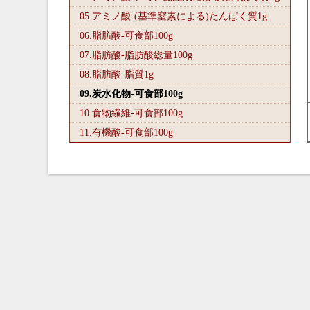
05.アミノ酸-(基準窒素による)たんぱく質1
g
06.脂肪酸-可食部100
g
07.脂肪酸-脂肪酸総量100
g
08.脂肪酸-脂質1
g
09.炭水化物-可食部100
g
10.食物繊維-可食部100
g
11.有機酸-可食部100
g