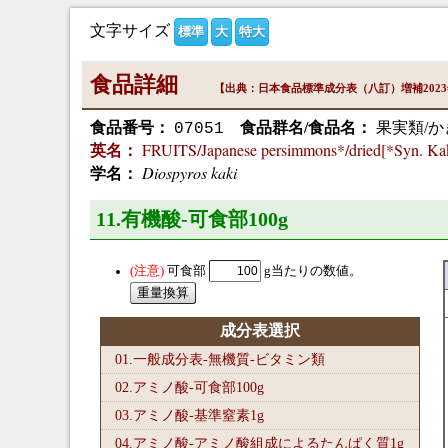
文字サイズ
標準
大
特大
食品詳細
【出典：日本食品標準成分表（八訂）増補202
食品番号：
食品群名/食品名：
果実類/か
07051
FRUITS/Japanese persimmons*/dried[*Syn. Ka
英名：
Diospyros kaki
学名：
11.有機酸-可食部100
g
可食部
g当たりの数値。
成分表選択
01.一般成分表-無機質-ビタミン類
02.アミノ酸-可食部100
g
03.アミノ酸-基準窒素1
g
04.アミノ酸-アミノ酸組成によるたんぱく質1
g