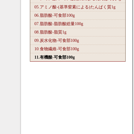
05.アミノ酸-(基準窒素による)たんぱく質1
g
06.脂肪酸-可食部100
g
07.脂肪酸-脂肪酸総量100
g
08.脂肪酸-脂質1
g
09.炭水化物-可食部100
g
10.食物繊維-可食部100
g
11.有機酸-可食部100
g