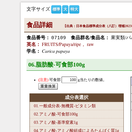
文字サイズ
標準
大
特大
食品詳細
【出典：日本食品標準成分表（八訂）増補202
食品番号：
食品群名/食品名：
果実類/パ
07109
FRUITS/Papaya/ripe， raw
英名：
Carica papaya
学名：
06.脂肪酸-可食部100
g
可食部
g当たりの数値。
成分表選択
01.一般成分表-無機質-ビタミン類
02.アミノ酸-可食部100
g
03.アミノ酸-基準窒素1
g
04.アミノ酸-アミノ酸組成によるたんぱく質1
g