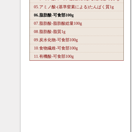
05.アミノ酸-(基準窒素による)たんぱく質1
g
06.脂肪酸-可食部100
g
07.脂肪酸-脂肪酸総量100
g
08.脂肪酸-脂質1
g
09.炭水化物-可食部100
g
10.食物繊維-可食部100
g
11.有機酸-可食部100
g