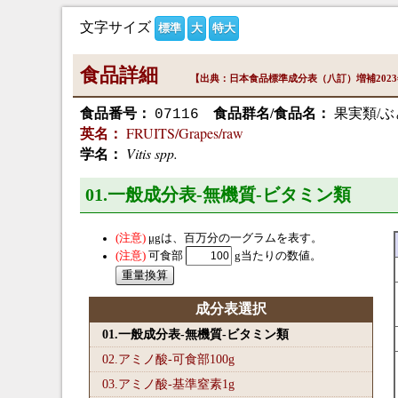
文字サイズ
標準
大
特大
食品詳細
【出典：日本食品標準成分表（八訂）増補202
食品番号：
食品群名/食品名：
果実類/ぶ
07116
FRUITS/Grapes/raw
英名：
Vitis spp.
学名：
01.一般成分表-無機質-ビタミン類
μg
は、百万分の一グラムを表す。
可食部
g当たりの数値。
成分表選択
01.一般成分表-無機質-ビタミン類
02.アミノ酸-可食部100
g
03.アミノ酸-基準窒素1
g