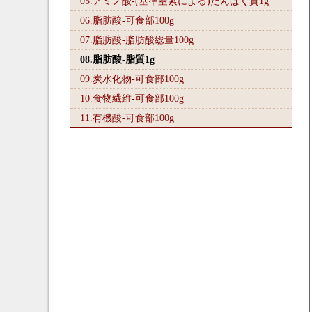
05.アミノ酸-(基準窒素による)たんぱく質1
g
06.脂肪酸-可食部100
g
07.脂肪酸-脂肪酸総量100
g
08.脂肪酸-脂質1
g
09.炭水化物-可食部100
g
10.食物繊維-可食部100
g
11.有機酸-可食部100
g