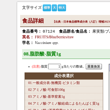
文字サイズ
標準
大
特大
食品詳細
【出典：日本食品標準成分表（八訂）増補202
食品番号：
食品群名/食品名：
果実類/ブ
07124
FRUITS/Blueberries/raw
英名：
Vaccinium spp.
学名：
08.脂肪酸-脂質1
g
脂質
g当たりの数値。
成分表選択
01.一般成分表-無機質-ビタミン類
02.アミノ酸-可食部100
g
03.アミノ酸-基準窒素1
g
04.アミノ酸-アミノ酸組成によるたんぱく質1
g