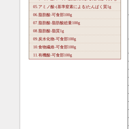
05.アミノ酸-(基準窒素による)たんぱく質1
g
06.脂肪酸-可食部100
g
07.脂肪酸-脂肪酸総量100
g
08.脂肪酸-脂質1
g
09.炭水化物-可食部100
g
10.食物繊維-可食部100
g
11.有機酸-可食部100
g