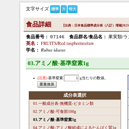
文字サイズ
標準
大
特大
食品詳細
【出典：日本食品標準成分表（八訂）増補202
食品番号：
食品群名/食品名：
果実類/ラ
07146
FRUITS/Red raspberries/raw
英名：
Rubus idaeus
学名：
03.アミノ酸-基準窒素1
g
基準窒素
g当たりの数値。
成分表選択
01.一般成分表-無機質-ビタミン類
02.アミノ酸-可食部100
g
03.アミノ酸-基準窒素1
g
04.アミノ酸-アミノ酸組成によるたんぱく質1
g