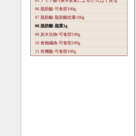
05.アミノ酸-(基準窒素による)たんぱく質1
g
06.脂肪酸-可食部100
g
07.脂肪酸-脂肪酸総量100
g
08.脂肪酸-脂質1
g
09.炭水化物-可食部100
g
10.食物繊維-可食部100
g
11.有機酸-可食部100
g