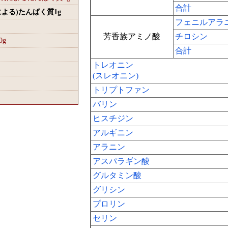
合計
による)たんぱく質1
g
フェニルアラ
芳香族アミノ酸
チロシン
0
g
合計
トレオニン
(スレオニン)
トリプトファン
バリン
ヒスチジン
アルギニン
アラニン
アスパラギン酸
グルタミン酸
グリシン
プロリン
セリン