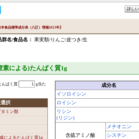
詳しい
本食品標準成分表（八訂）増補2023年】
品群名/食品名：
果実類/りんご/皮つき/生
準窒素による)たんぱく質1
g
たんぱく質
g当た
成分名
イソロイシン
表選択
ロイシン
リシン
-ビタミン類
(リジン)
メチオニン
含硫アミノ酸
シスチン
組成によるたんぱく質1
g