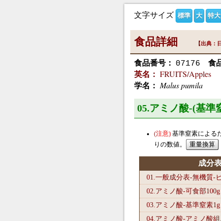
文字サイズ
標準
大
特大
食品詳細
【出典：日
食品番号：
食
07176
FRUITS/Apples
英名：
Malus pumila
学名：
05.アミノ酸-(基
基準窒素による
りの数値。
成分
01.一般成分表-無機質
02.アミノ酸-可食部100
g
03.アミノ酸-基準窒素1
g
04.アミノ酸-アミノ酸