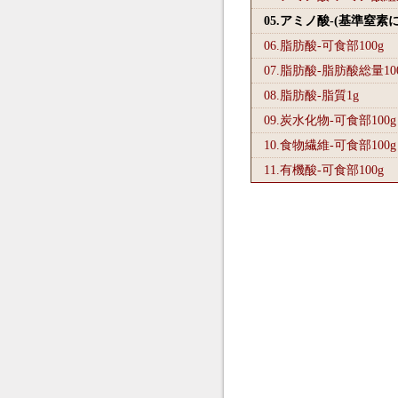
05.アミノ酸-(基準窒素
06.脂肪酸-可食部100
g
07.脂肪酸-脂肪酸総量10
08.脂肪酸-脂質1
g
09.炭水化物-可食部100
g
10.食物繊維-可食部100
g
11.有機酸-可食部100
g