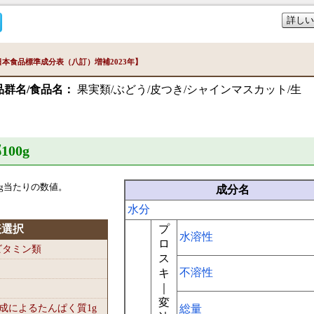
詳しい
本食品標準成分表（八訂）増補2023年】
品群名/食品名：
果実類/ぶどう/皮つき/シャインマスカット/生
100
g
g当たりの数値。
成分名
水分
表選択
プ
水溶性
ロ
-ビタミン類
ス
不溶性
キ
｜
変
組成によるたんぱく質1
g
総量