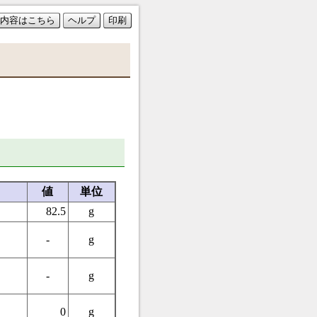
内容はこちら
ヘルプ
印刷
値
単位
82.5
g
-
g
-
g
0
g