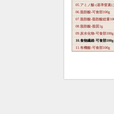
05.アミノ酸-(基準窒素
06.脂肪酸-可食部100
g
07.脂肪酸-脂肪酸総量10
08.脂肪酸-脂質1
g
09.炭水化物-可食部100
g
10.食物繊維-可食部100
g
11.有機酸-可食部100
g