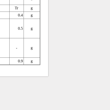
Tr
g
0.4
g
0.5
g
-
g
0.9
g