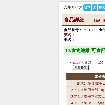
文字サイズ
標準
大
特大
食品詳細
【出典：日
食品番号：
食
07187
英名：
学名：
10.食物繊維-可食部
可食部
成分
01.一般成分表-無機質
02.アミノ酸-可食部100
g
03.アミノ酸-基準窒素1
g
04.アミノ酸-アミノ酸