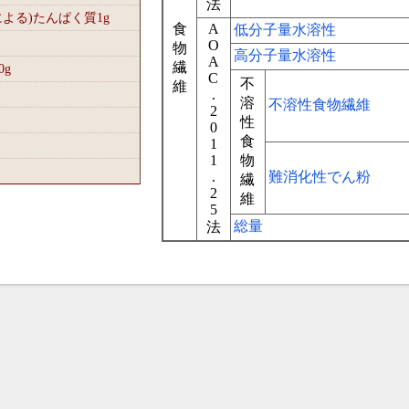
法
による)たんぱく質1
g
食
A
低分子量水溶性
O
物
高分子量水溶性
A
繊
0
g
C
不
維
.
溶
不溶性食物繊維
2
性
0
食
1
1
物
.
難消化性でん粉
繊
2
維
5
総量
法