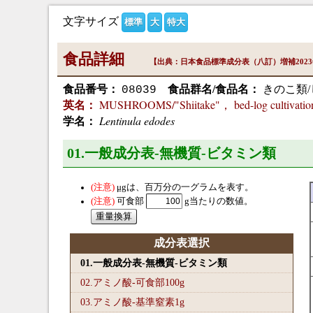
文字サイズ
標準
大
特大
食品詳細
【出典：日本食品標準成分表（八訂）増補202
食品番号：
食品群名/食品名：
きのこ類/
08039
MUSHROOMS/"Shiitake"， bed-log cultivat
英名：
Lentinula edodes
学名：
01.一般成分表-無機質-ビタミン類
μg
は、百万分の一グラムを表す。
可食部
g当たりの数値。
成分表選択
01.一般成分表-無機質-ビタミン類
02.アミノ酸-可食部100
g
03.アミノ酸-基準窒素1
g