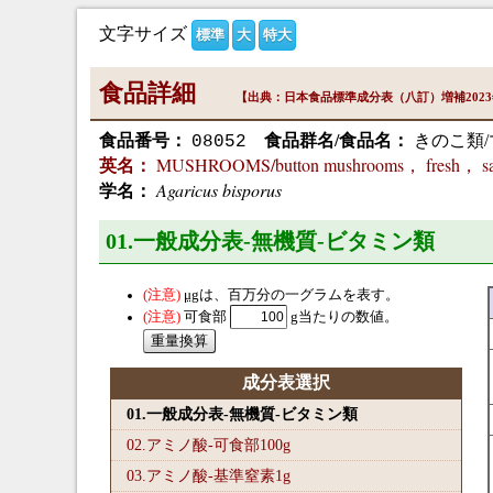
文字サイズ
標準
大
特大
食品詳細
【出典：日本食品標準成分表（八訂）増補202
食品番号：
食品群名/食品名：
きのこ類
08052
MUSHROOMS/button mushrooms， fresh， sa
英名：
Agaricus bisporus
学名：
01.一般成分表-無機質-ビタミン類
μg
は、百万分の一グラムを表す。
可食部
g当たりの数値。
成分表選択
01.一般成分表-無機質-ビタミン類
02.アミノ酸-可食部100
g
03.アミノ酸-基準窒素1
g