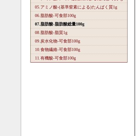
05.アミノ酸-(基準窒素による)たんぱく質1
g
06.脂肪酸-可食部100
g
07.脂肪酸-脂肪酸総量100
g
08.脂肪酸-脂質1
g
09.炭水化物-可食部100
g
10.食物繊維-可食部100
g
11.有機酸-可食部100
g