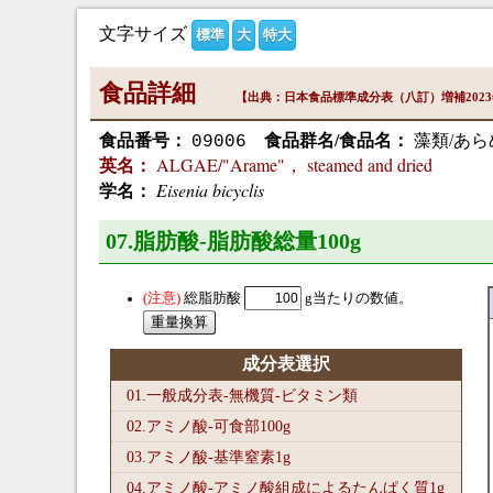
文字サイズ
標準
大
特大
食品詳細
【出典：日本食品標準成分表（八訂）増補202
食品番号：
食品群名/食品名：
藻類/あら
09006
ALGAE/"Arame"， steamed and dried
英名：
Eisenia bicyclis
学名：
07.脂肪酸-脂肪酸総量100
g
総脂肪酸
g当たりの数値。
成分表選択
01.一般成分表-無機質-ビタミン類
02.アミノ酸-可食部100
g
03.アミノ酸-基準窒素1
g
04.アミノ酸-アミノ酸組成によるたんぱく質1
g