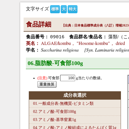
文字サイズ
標準
大
特大
食品詳細
【出典：日本食品標準成分表（八訂）増補202
食品番号：
食品群名/食品名：
藻類/（こ
09016
ALGAE/kombu， "Hosome-kombu"， dried
英名：
Saccharina religiosa [Syn. Laminaria religio
学名：
06.脂肪酸-可食部100
g
可食部
g当たりの数値。
成分表選択
01.一般成分表-無機質-ビタミン類
02.アミノ酸-可食部100
g
03.アミノ酸-基準窒素1
g
04.アミノ酸-アミノ酸組成によるたんぱく質1
g