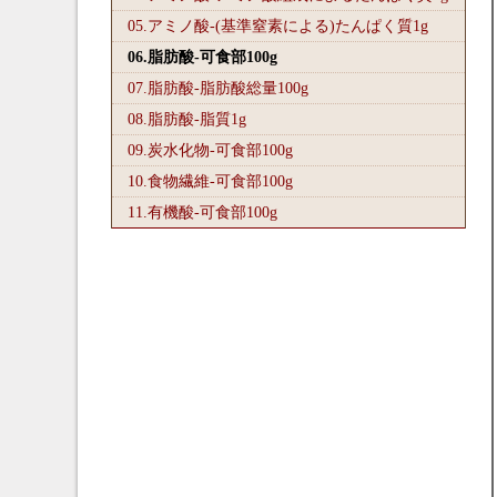
05.アミノ酸-(基準窒素による)たんぱく質1
g
06.脂肪酸-可食部100
g
07.脂肪酸-脂肪酸総量100
g
08.脂肪酸-脂質1
g
09.炭水化物-可食部100
g
10.食物繊維-可食部100
g
11.有機酸-可食部100
g