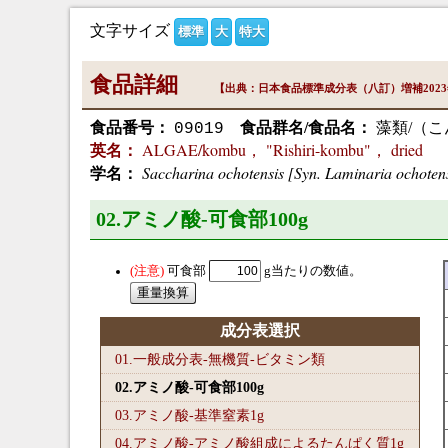
文字サイズ
標準
大
特大
食品詳細
【出典：日本食品標準成分表（八訂）増補202
食品番号：
食品群名/食品名：
藻類/（こ
09019
ALGAE/kombu， "Rishiri-kombu"， dried
英名：
Saccharina ochotensis [Syn. Laminaria ochoten
学名：
02.アミノ酸-可食部100
g
可食部
g当たりの数値。
成分表選択
01.一般成分表-無機質-ビタミン類
02.アミノ酸-可食部100
g
03.アミノ酸-基準窒素1
g
04.アミノ酸-アミノ酸組成によるたんぱく質1
g