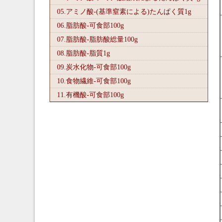
05.アミノ酸-(基準窒素による)たんぱく質1
g
06.脂肪酸-可食部100
g
07.脂肪酸-脂肪酸総量100
g
08.脂肪酸-脂質1
g
09.炭水化物-可食部100
g
10.食物繊維-可食部100
g
11.有機酸-可食部100
g