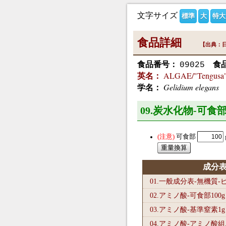
文字サイズ
標準
大
特大
食品詳細
【出典：日
食品番号：
食
09025
ALGAE/"Tengusa"
英名：
Gelidium elegans
学名：
09.炭水化物-可食部
可食部
成分
01.一般成分表-無機質
02.アミノ酸-可食部100
g
03.アミノ酸-基準窒素1
g
04.アミノ酸-アミノ酸