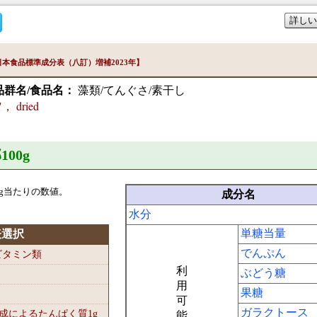
詳しい
本食品標準成分表（八訂）増補2023年】
品群名/食品名：
藻類/てんぐさ/素干し
， dried
100
g
g当たりの数値。
成分名
水分
単糖当量
表選択
でんぷん
-ビタミン類
利
ぶどう糖
用
果糖
可
ガラクトース
組成によるたんぱく質1
g
能