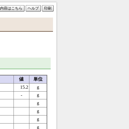
内容はこちら
ヘルプ
印刷
値
単位
15.2
g
-
g
g
g
g
g