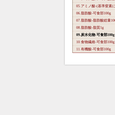
05.アミノ酸-(基準窒素
06.脂肪酸-可食部100
g
07.脂肪酸-脂肪酸総量10
08.脂肪酸-脂質1
g
09.炭水化物-可食部100
g
10.食物繊維-可食部100
g
11.有機酸-可食部100
g