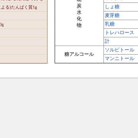
炭
しょ糖
による)たんぱく質1
g
水
麦芽糖
化
乳糖
0
g
物
トレハロース
計
ソルビトール
糖アルコール
マンニトール