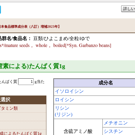
詳しい
本食品標準成分表（八訂）増補2023年】
品群名/食品名：
豆類/ひよこまめ/全粒/ゆで
*/mature seeds， whole， boiled[*Syn. Garbanzo beans]
準窒素による)たんぱく質1
g
たんぱく質
g当た
成分名
イソロイシン
表選択
ロイシン
リシン
-ビタミン類
(リジン)
メチオニン
含硫アミノ酸
シスチン
組成によるたんぱく質1
g