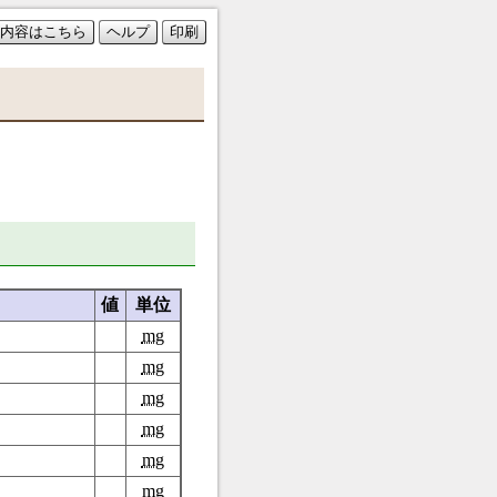
内容はこちら
ヘルプ
印刷
値
単位
mg
mg
mg
mg
mg
mg