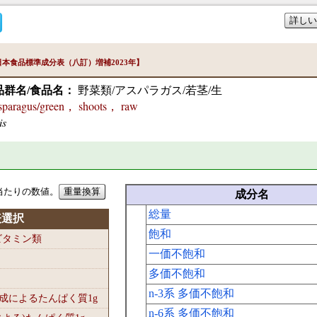
詳しい
本食品標準成分表（八訂）増補2023年】
品群名/食品名：
野菜類/アスパラガス/若茎/生
ragus/green， shoots， raw
is
当たりの数値。
成分名
総量
表選択
飽和
-ビタミン類
一価不飽和
多価不飽和
n-3系 多価不飽和
組成によるたんぱく質1
g
n-6系 多価不飽和