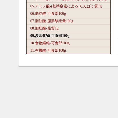
05.アミノ酸-(基準窒素による)たんぱく質1
g
06.脂肪酸-可食部100
g
07.脂肪酸-脂肪酸総量100
g
08.脂肪酸-脂質1
g
09.炭水化物-可食部100
g
10.食物繊維-可食部100
g
11.有機酸-可食部100
g