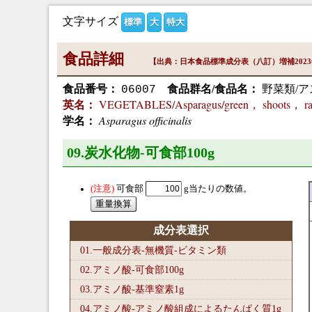
文字サイズ
標準
大
特大
食品詳細
【出典：日本食品標準成分表（八訂）増補202
食品番号：
食品群名/食品名：
野菜類/ア
06007
VEGETABLES/Asparagus/green， shoots， r
英名：
Asparagus officinalis
学名：
09.炭水化物-可食部100
g
可食部
g当たりの数値。
成分表選択
01.一般成分表-無機質-ビタミン類
02.アミノ酸-可食部100
g
03.アミノ酸-基準窒素1
g
04.アミノ酸-アミノ酸組成によるたんぱく質1
g