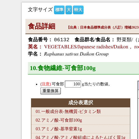
文字サイズ
標準
大
特大
食品詳細
【出典：日本食品標準成分表（八訂）増補202
食品番号：
食品群名/食品名：
野菜類/（
06132
VEGETABLES/Japanese radishes/Daikon， roo
英名：
Raphanus sativus Daikon Group
学名：
10.食物繊維-可食部100
g
可食部
g当たりの数値。
成分表選択
01.一般成分表-無機質-ビタミン類
02.アミノ酸-可食部100
g
03.アミノ酸-基準窒素1
g
04.アミノ酸-アミノ酸組成によるたんぱく質1
g