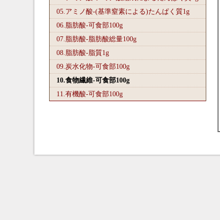
05.アミノ酸-(基準窒素による)たんぱく質1
g
06.脂肪酸-可食部100
g
07.脂肪酸-脂肪酸総量100
g
08.脂肪酸-脂質1
g
09.炭水化物-可食部100
g
10.食物繊維-可食部100
g
11.有機酸-可食部100
g