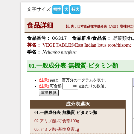
文字サイズ
標準
大
特大
食品詳細
【出典：日本食品標準成分表（八訂）増補202
食品番号：
食品群名/食品名：
野菜類/れ
06317
VEGETABLES/East Indian lotus root/rhizome
英名：
Nelumbo nucifera
学名：
01.一般成分表-無機質-ビタミン類
μg
は、百万分の一グラムを表す。
可食部
g当たりの数値。
成分表選択
01.一般成分表-無機質-ビタミン類
02.アミノ酸-可食部100
g
03.アミノ酸-基準窒素1
g