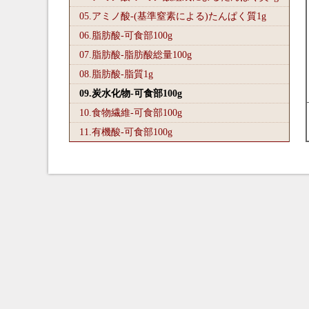
05.アミノ酸-(基準窒素による)たんぱく質1
g
06.脂肪酸-可食部100
g
07.脂肪酸-脂肪酸総量100
g
08.脂肪酸-脂質1
g
09.炭水化物-可食部100
g
10.食物繊維-可食部100
g
11.有機酸-可食部100
g