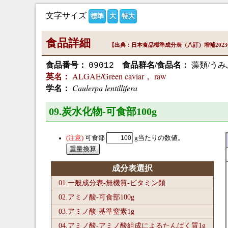
文字サイズ
標準
大
特大
食品詳細
【出典：日本食品標準成分表（八訂）増補202
食品番号：
食品群名/食品名：
藻類/うみ
09012
ALGAE/Green caviar， raw
英名：
Caulerpa lentillifera
学名：
09.炭水化物-可食部100
g
可食部
g当たりの数値。
成分表選択
01.一般成分表-無機質-ビタミン類
02.アミノ酸-可食部100
g
03.アミノ酸-基準窒素1
g
04.アミノ酸-アミノ酸組成によるたんぱく質1
g