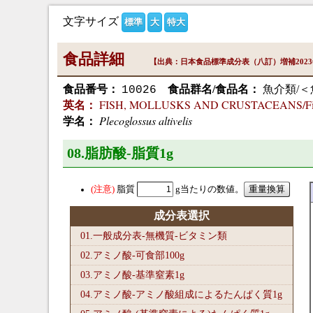
文字サイズ
標準
大
特大
食品詳細
【出典：日本食品標準成分表（八訂）増補202
食品番号：
食品群名/食品名：
魚介類/＜
10026
FISH, MOLLUSKS AND CRUSTACEANS/Fish
英名：
Plecoglossus altivelis
学名：
08.脂肪酸-脂質1
g
脂質
g当たりの数値。
成分表選択
01.一般成分表-無機質-ビタミン類
02.アミノ酸-可食部100
g
03.アミノ酸-基準窒素1
g
04.アミノ酸-アミノ酸組成によるたんぱく質1
g