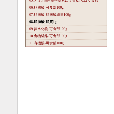
05.アミノ酸-(基準窒素による)たんぱく質1
g
06.脂肪酸-可食部100
g
07.脂肪酸-脂肪酸総量100
g
08.脂肪酸-脂質1
g
09.炭水化物-可食部100
g
10.食物繊維-可食部100
g
11.有機酸-可食部100
g