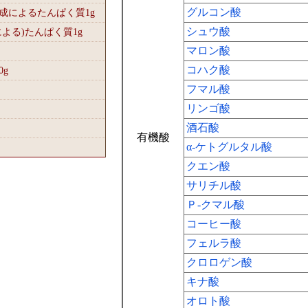
グルコン酸
組成によるたんぱく質1
g
シュウ酸
による)たんぱく質1
g
マロン酸
コハク酸
0
g
フマル酸
リンゴ酸
酒石酸
有機酸
α-ケトグルタル酸
クエン酸
サリチル酸
Ｐ-クマル酸
コーヒー酸
フェルラ酸
クロロゲン酸
キナ酸
オロト酸