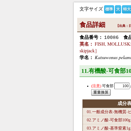
文字サイズ
標準
大
特大
食品詳細
【出典：日
食品番号：
食
10086
FISH, MOLLUSKS 
英名：
skipjack］
Katsuwonus pelami
学名：
11.有機酸-可食部10
可食部
成分
01.一般成分表-無機質
02.アミノ酸-可食部100
g
03.アミノ酸-基準窒素1
g