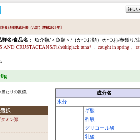
詳しい
本食品標準成分表（八訂）増補2023年】
品群名/食品名：
魚介類/＜魚類＞/（かつお類）/かつお/春獲り/
AND CRUSTACEANS/Fish/skipjack tuna*， caught in spring， r
s
0
g
g当たりの数値。
成分名
水分
表選択
ギ酸
酢酸
-ビタミン類
グリコール酸
乳酸