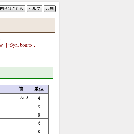
内容はこちら
ヘルプ
印刷
生
aw［*Syn. bonito，
値
単位
72.2
g
g
g
g
g