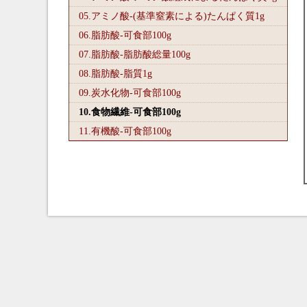
05.アミノ酸-(基準窒素による)たんぱく質1
g
06.脂肪酸-可食部100
g
07.脂肪酸-脂肪酸総量100
g
08.脂肪酸-脂質1
g
09.炭水化物-可食部100
g
10.食物繊維-可食部100
g
11.有機酸-可食部100
g