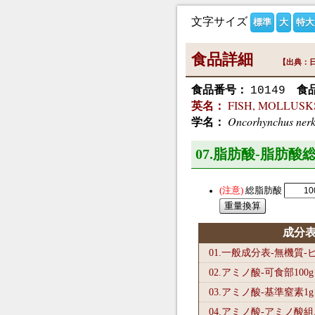
文字サイズ
標準
大
特大
食品詳細
【出典：日
食品番号：
食
10149
FISH, MOLLUSKS 
英名：
Oncorhynchus ner
学名：
07.脂肪酸-脂肪酸総
総脂肪酸
成分
01.一般成分表-無機質
02.アミノ酸-可食部100
g
03.アミノ酸-基準窒素1
g
04.アミノ酸-アミノ酸