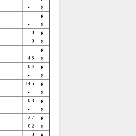
-
g
-
g
-
g
0
g
0
g
-
g
4.5
g
0.4
g
-
g
14.5
g
-
g
0.3
g
-
g
2.7
g
0.2
g
0
g