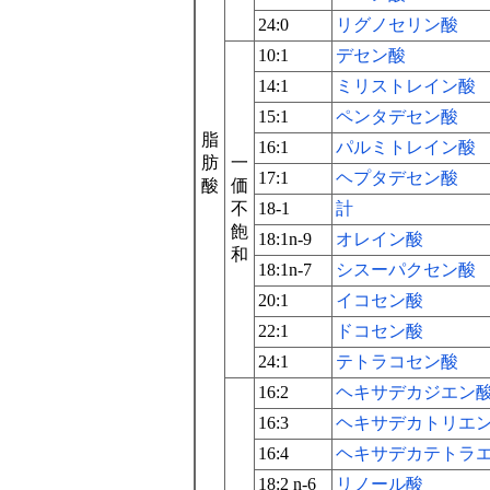
24:0
リグノセリン酸
10:1
デセン酸
14:1
ミリストレイン酸
15:1
ペンタデセン酸
脂
16:1
パルミトレイン酸
肪
一
17:1
ヘプタデセン酸
酸
価
不
18-1
計
飽
18:1n-9
オレイン酸
和
18:1n-7
シスーパクセン酸
20:1
イコセン酸
22:1
ドコセン酸
24:1
テトラコセン酸
16:2
ヘキサデカジエン
16:3
ヘキサデカトリエ
16:4
ヘキサデカテトラ
18:2 n-6
リノール酸