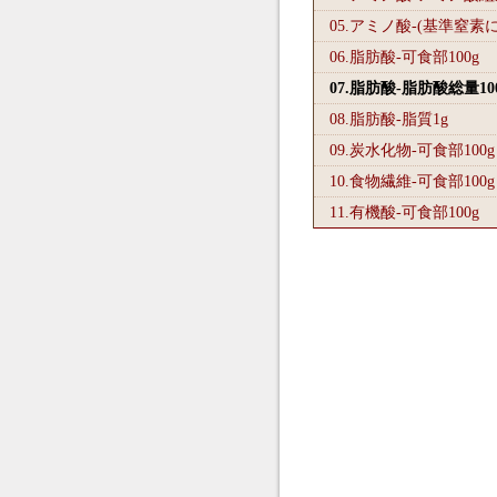
05.アミノ酸-(基準窒素
06.脂肪酸-可食部100
g
07.脂肪酸-脂肪酸総量10
08.脂肪酸-脂質1
g
09.炭水化物-可食部100
g
10.食物繊維-可食部100
g
11.有機酸-可食部100
g