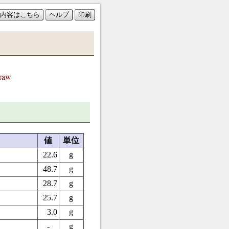
内容はこちら
ヘルプ
印刷
raw
値
単位
22.6
g
48.7
g
28.7
g
25.7
g
3.0
g
-
g