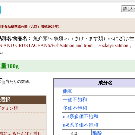
詳しい
本食品標準成分表（八訂）増補2023年】
品群名/食品名：
魚介類/＜魚類＞/（さけ・ます類）/べにざけ/生
AND CRUSTACEANS/Fish/salmon and trout， sockeye salmon， 
ka
量100
g
g当たりの数値。
成分名
飽和
表選択
一価不飽和
多価不飽和
-ビタミン類
n-3系多価不飽和
n-6系多価不飽和
4:0
酪酸
組成によるたんぱく質1
g