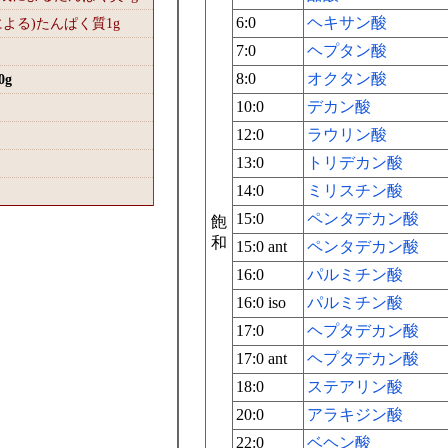
6:0
ヘキサン酸
による)たんぱく質1
g
7:0
ヘプタン酸
8:0
オクタン酸
0
g
10:0
デカン酸
12:0
ラウリン酸
13:0
トリデカン酸
14:0
ミリスチン酸
15:0
ペンタデカン酸
飽
和
15:0 ant
ペンタデカン酸
16:0
パルミチン酸
16:0 iso
パルミチン酸
17:0
ヘプタデカン酸
17:0 ant
ヘプタデカン酸
18:0
ステアリン酸
20:0
アラキジン酸
22:0
ベヘン酸