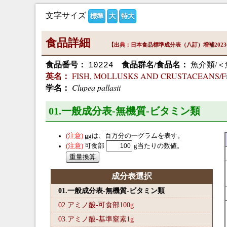
文字サイズ
標準
大
特大
食品詳細
【出典：日本食品標準成分表（八訂）増補202
食品番号：
食品群名/食品名：
魚介類/＜
10224
FISH, MOLLUSKS AND CRUSTACEANS/Fish/Pac
英名：
Clupea pallasii
学名：
01.一般成分表-無機質-ビタミン類
μg
は、百万分の一グラムを表す。
可食部
g当たりの数値。
成分表選択
01.一般成分表-無機質-ビタミン類
02.アミノ酸-可食部100
g
03.アミノ酸-基準窒素1
g