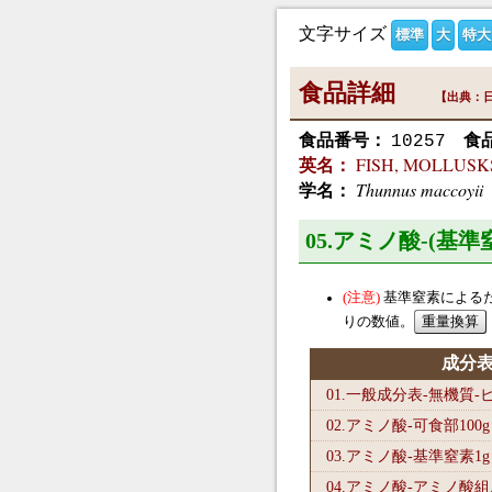
文字サイズ
標準
大
特大
食品詳細
【出典：日
食品番号：
食
10257
FISH, MOLLUSKS 
英名：
Thunnus maccoyii
学名：
05.アミノ酸-(基
基準窒素による
りの数値。
成分
01.一般成分表-無機質
02.アミノ酸-可食部100
g
03.アミノ酸-基準窒素1
g
04.アミノ酸-アミノ酸