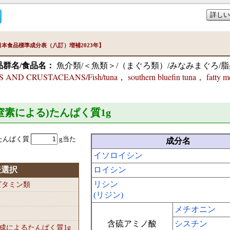
詳しい
本食品標準成分表（八訂）増補2023年】
品群名/食品名：
魚介類/＜魚類＞/（まぐろ類）/みなみまぐろ/脂
AND CRUSTACEANS/Fish/tuna， southern bluefin tuna， fatty m
準窒素による)たんぱく質1
g
たんぱく質
g当た
成分名
イソロイシン
表選択
ロイシン
リシン
-ビタミン類
(リジン)
メチオニン
含硫アミノ酸
シスチン
組成によるたんぱく質1
g