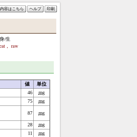
内容はこちら
ヘルプ
印刷
身/生
eat， raw
値
単位
46
mg
75
mg
87
mg
28
mg
11
mg