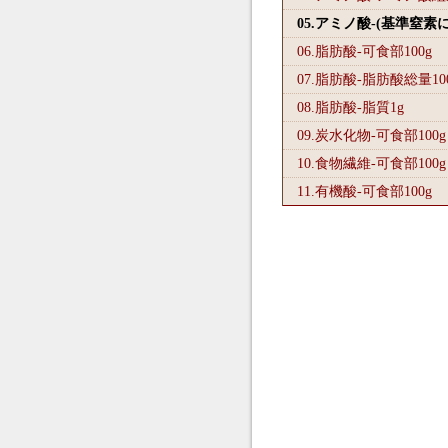
05.アミノ酸-(基準窒素
06.脂肪酸-可食部100
g
07.脂肪酸-脂肪酸総量10
08.脂肪酸-脂質1
g
09.炭水化物-可食部100
g
10.食物繊維-可食部100
g
11.有機酸-可食部100
g