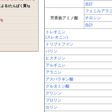
合計
による)たんぱく質1
g
フェニルアラ
芳香族アミノ酸
チロシン
0
g
合計
トレオニン
(スレオニン)
トリプトファン
バリン
ヒスチジン
アルギニン
アラニン
アスパラギン酸
グルタミン酸
グリシン
プロリン
セリン