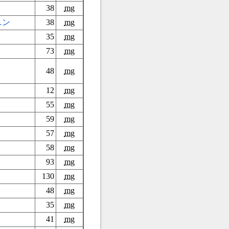
38
mg
ニン
38
mg
35
mg
73
mg
48
mg
12
mg
55
mg
59
mg
57
mg
58
mg
93
mg
130
mg
48
mg
35
mg
41
mg