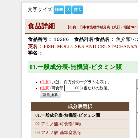
文字サイズ
標準
大
特大
食品詳細
【出典：日本食品標準成分表（八訂）増補202
食品番号：
食品群名/食品名：
魚介類/
10386
FISH, MOLLUSKS AND CRUSTACEANS/Surimi p
英名：
学名：
01.一般成分表-無機質-ビタミン類
μg
は、百万分の一グラムを表す。
可食部
g当たりの数値。
成分表選択
01.一般成分表-無機質-ビタミン類
02.アミノ酸-可食部100
g
03.アミノ酸-基準窒素1
g