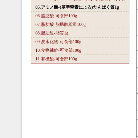
05.アミノ酸-(基準窒素による)たんぱく質1
g
06.脂肪酸-可食部100
g
07.脂肪酸-脂肪酸総量100
g
08.脂肪酸-脂質1
g
09.炭水化物-可食部100
g
10.食物繊維-可食部100
g
11.有機酸-可食部100
g