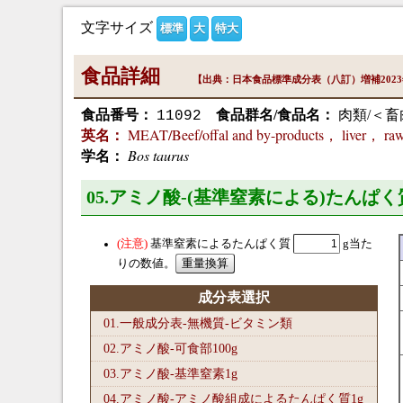
文字サイズ
標準
大
特大
食品詳細
【出典：日本食品標準成分表（八訂）増補202
食品番号：
食品群名/食品名：
肉類/＜畜
11092
MEAT/Beef/offal and by-products， liver， ra
英名：
Bos taurus
学名：
05.アミノ酸-(基準窒素による)たんぱく
基準窒素によるたんぱく質
g当た
りの数値。
成分表選択
01.一般成分表-無機質-ビタミン類
02.アミノ酸-可食部100
g
03.アミノ酸-基準窒素1
g
04.アミノ酸-アミノ酸組成によるたんぱく質1
g