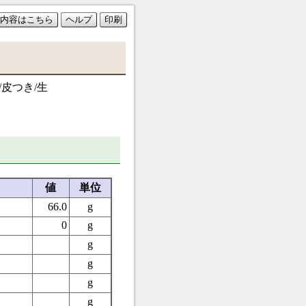
内容はこちら
ヘルプ
印刷
/皮つき/生
値
単位
66.0
g
0
g
g
g
g
g