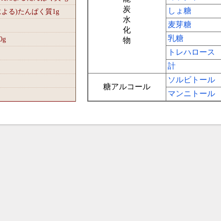
炭
しょ糖
による)たんぱく質1
g
水
麦芽糖
化
乳糖
0
g
物
トレハロース
計
ソルビトール
糖アルコール
マンニトール