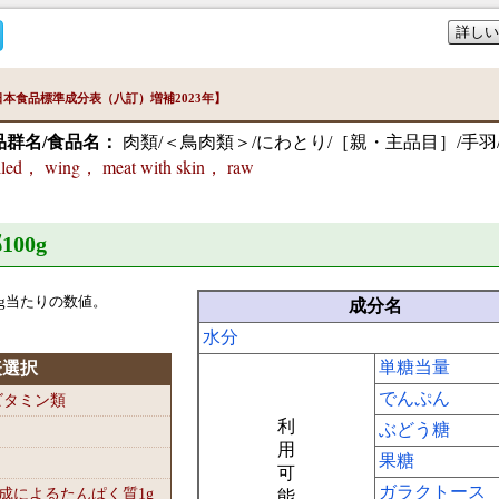
詳しい
本食品標準成分表（八訂）増補2023年】
品群名/食品名：
肉類/＜鳥肉類＞/にわとり/［親・主品目］/手羽
led， wing， meat with skin， raw
100
g
g当たりの数値。
成分名
水分
単糖当量
表選択
でんぷん
-ビタミン類
利
ぶどう糖
用
果糖
可
ガラクトース
組成によるたんぱく質1
g
能