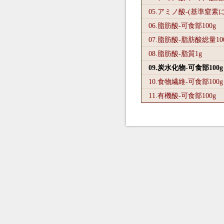
05.アミノ酸-(基準窒素
06.脂肪酸-可食部100
g
07.脂肪酸-脂肪酸総量10
08.脂肪酸-脂質1
g
09.炭水化物-可食部100
g
10.食物繊維-可食部100
g
11.有機酸-可食部100
g