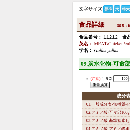
文字サイズ
標準
大
特大
食品詳細
【出典：日
食品番号：
食
11212
MEAT/Chicken/cul
英名：
Gallus gallus
学名：
09.炭水化物-可食部
可食部
成分
01.一般成分表-無機質
02.アミノ酸-可食部100
g
03.アミノ酸-基準窒素1
g
04.アミノ酸-アミノ酸