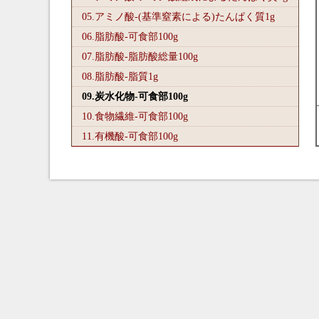
05.アミノ酸-(基準窒素による)たんぱく質1
g
06.脂肪酸-可食部100
g
07.脂肪酸-脂肪酸総量100
g
08.脂肪酸-脂質1
g
09.炭水化物-可食部100
g
10.食物繊維-可食部100
g
11.有機酸-可食部100
g