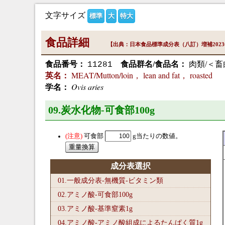
文字サイズ
標準
大
特大
食品詳細
【出典：日本食品標準成分表（八訂）増補202
食品番号：
食品群名/食品名：
肉類/＜畜
11281
MEAT/Mutton/loin， lean and fat， roasted
英名：
Ovis aries
学名：
09.炭水化物-可食部100
g
可食部
g当たりの数値。
成分表選択
01.一般成分表-無機質-ビタミン類
02.アミノ酸-可食部100
g
03.アミノ酸-基準窒素1
g
04.アミノ酸-アミノ酸組成によるたんぱく質1
g