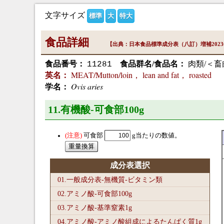
文字サイズ
標準
大
特大
食品詳細
【出典：日本食品標準成分表（八訂）増補202
食品番号：
食品群名/食品名：
肉類/＜畜
11281
MEAT/Mutton/loin， lean and fat， roasted
英名：
Ovis aries
学名：
11.有機酸-可食部100
g
可食部
g当たりの数値。
成分表選択
01.一般成分表-無機質-ビタミン類
02.アミノ酸-可食部100
g
03.アミノ酸-基準窒素1
g
04.アミノ酸-アミノ酸組成によるたんぱく質1
g