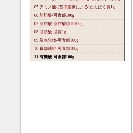
05.アミノ酸-(基準窒素による)たんぱく質1
g
06.脂肪酸-可食部100
g
07.脂肪酸-脂肪酸総量100
g
08.脂肪酸-脂質1
g
09.炭水化物-可食部100
g
10.食物繊維-可食部100
g
11.有機酸-可食部100
g