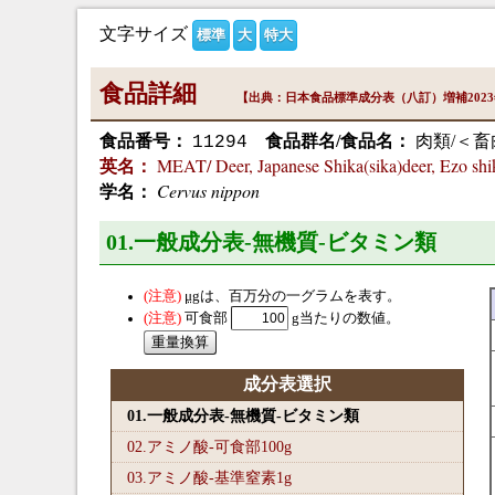
文字サイズ
標準
大
特大
食品詳細
【出典：日本食品標準成分表（八訂）増補202
食品番号：
食品群名/食品名：
肉類/＜畜
11294
MEAT/ Deer, Japanese Shika(sika)deer, Ezo shik
英名：
Cervus nippon
学名：
01.一般成分表-無機質-ビタミン類
μg
は、百万分の一グラムを表す。
可食部
g当たりの数値。
成分表選択
01.一般成分表-無機質-ビタミン類
02.アミノ酸-可食部100
g
03.アミノ酸-基準窒素1
g