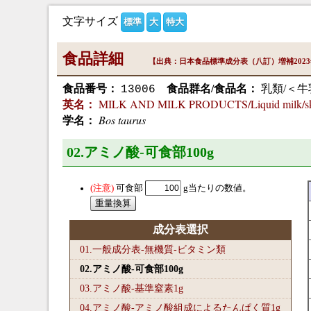
文字サイズ
標準
大
特大
食品詳細
【出典：日本食品標準成分表（八訂）増補202
食品番号：
食品群名/食品名：
乳類/＜
13006
MILK AND MILK PRODUCTS/Liquid milk/sk
英名：
Bos taurus
学名：
02.アミノ酸-可食部100
g
可食部
g当たりの数値。
成分表選択
01.一般成分表-無機質-ビタミン類
02.アミノ酸-可食部100
g
03.アミノ酸-基準窒素1
g
04.アミノ酸-アミノ酸組成によるたんぱく質1
g