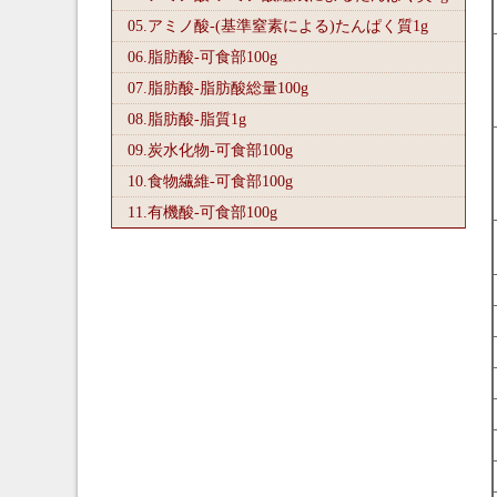
05.アミノ酸-(基準窒素による)たんぱく質1
g
06.脂肪酸-可食部100
g
07.脂肪酸-脂肪酸総量100
g
08.脂肪酸-脂質1
g
09.炭水化物-可食部100
g
10.食物繊維-可食部100
g
11.有機酸-可食部100
g