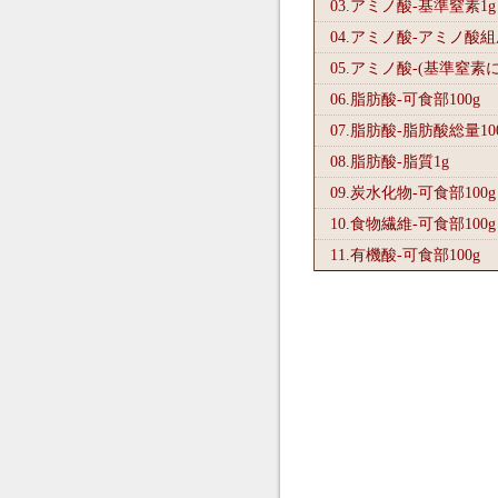
03.アミノ酸-基準窒素1
g
04.アミノ酸-アミノ酸
05.アミノ酸-(基準窒素
06.脂肪酸-可食部100
g
07.脂肪酸-脂肪酸総量10
08.脂肪酸-脂質1
g
09.炭水化物-可食部100
g
10.食物繊維-可食部100
g
11.有機酸-可食部100
g