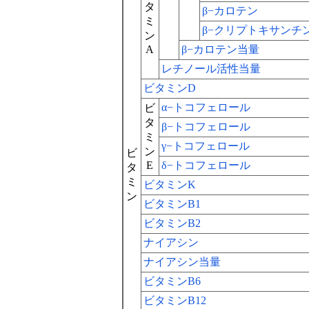
タ
β−カロテン
ミ
β−クリプトキサンチ
ン
A
β−カロテン当量
レチノール活性当量
ビタミンD
α−トコフェロール
ビ
タ
β−トコフェロール
ミ
γ−トコフェロール
ン
ビ
E
δ−トコフェロール
タ
ミ
ビタミンK
ン
ビタミンB1
ビタミンB2
ナイアシン
ナイアシン当量
ビタミンB6
ビタミンB12