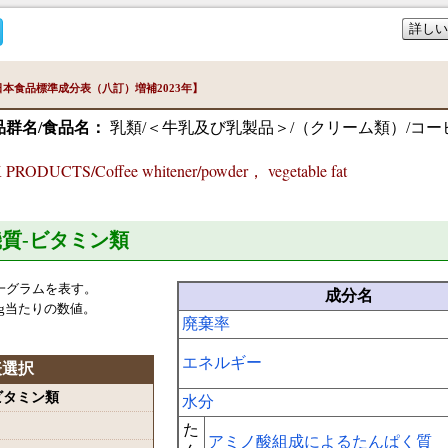
詳しい
本食品標準成分表（八訂）増補2023年】
品群名/食品名：
乳類/＜牛乳及び乳製品＞/（クリーム類）/コー
RODUCTS/Coffee whitener/powder， vegetable fat
機質-ビタミン類
一グラムを表す。
成分名
g当たりの数値。
廃棄率
エネルギー
表選択
-ビタミン類
水分
た
アミノ酸組成によるたんぱく質