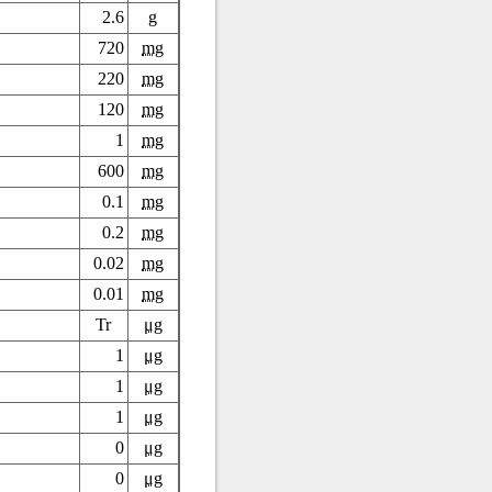
2.6
g
720
mg
220
mg
120
mg
1
mg
600
mg
0.1
mg
0.2
mg
0.02
mg
0.01
mg
Tr
μg
1
μg
1
μg
1
μg
0
μg
0
μg