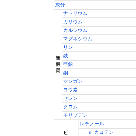
灰分
ナトリウム
カリウム
カルシウム
マグネシウム
リン
鉄
無
機
亜鉛
質
銅
マンガン
ヨウ素
セレン
クロム
モリブデン
レチノール
α−カロテン
ビ