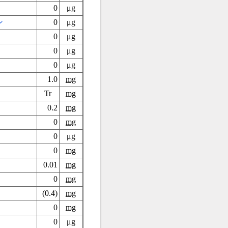
0
μg
ン
0
μg
0
μg
0
μg
0
μg
1.0
mg
Tr
mg
0.2
mg
0
mg
0
μg
0
mg
0.01
mg
0
mg
(0.4)
mg
0
mg
0
μg