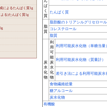
ん
ぱ
組成によるたんぱく質1
g
く
たんぱく質
による)たんぱく質1
g
質
脂肪酸のトリアシルグリセロール
脂
0
g
コレステロール
質
脂質
利
利用可能炭水化物（単糖当量
用
可
能
利用可能炭水化物（質量計）
炭
炭
水
水
化
化
差引き法による利用可能炭水
物
物
食物繊維総量
糖アルコール
炭水化物
有機酸