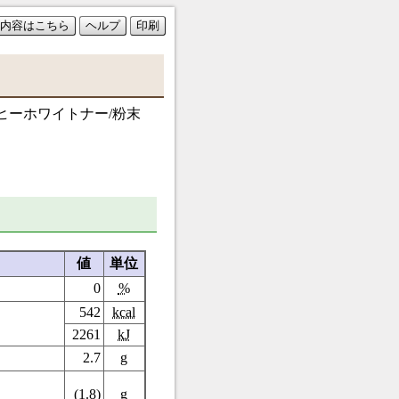
内容はこちら
ヘルプ
印刷
ヒーホワイトナー/粉末
値
単位
0
%
542
kcal
2261
kJ
2.7
g
(1.8)
g