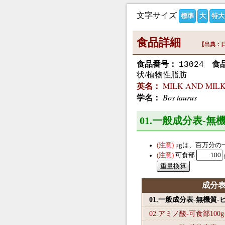
文字サイズ
標準
大
特大
食品詳細
【出典：日
食品番号：
食
13024
状/植物性脂肪
MILK AND MILK P
英名：
Bos taurus
学名：
01.一般成分表-無
μg
は、百万分の
可食部
成分
01.一般成分表-無機質
02.アミノ酸-可食部100
g