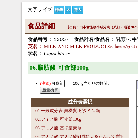
文字サイズ
標準
大
特大
食品詳細
【出典：日本食品標準成分表（八訂）増補202
食品番号：
食品群名/食品名：
乳類/＜
13057
MILK AND MILK PRODUCTS/Cheese/goat m
英名：
Capra hircus
学名：
06.脂肪酸-可食部100
g
可食部
g当たりの数値。
成分表選択
01.一般成分表-無機質-ビタミン類
02.アミノ酸-可食部100
g
03.アミノ酸-基準窒素1
g
04.アミノ酸-アミノ酸組成によるたんぱく質1
g