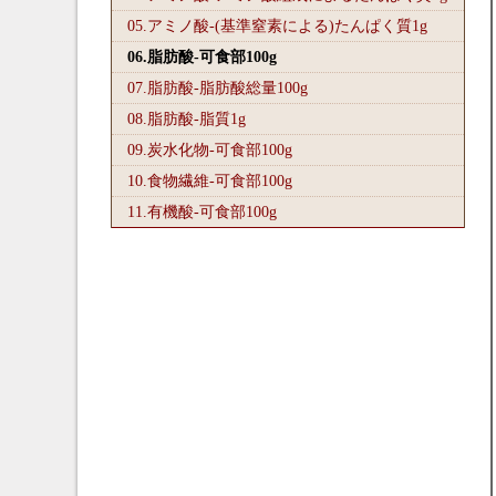
05.アミノ酸-(基準窒素による)たんぱく質1
g
06.脂肪酸-可食部100
g
07.脂肪酸-脂肪酸総量100
g
08.脂肪酸-脂質1
g
09.炭水化物-可食部100
g
10.食物繊維-可食部100
g
11.有機酸-可食部100
g