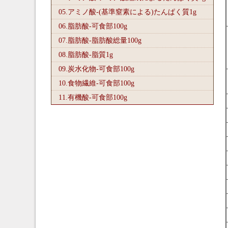
05.アミノ酸-(基準窒素による)たんぱく質1
g
06.脂肪酸-可食部100
g
07.脂肪酸-脂肪酸総量100
g
08.脂肪酸-脂質1
g
09.炭水化物-可食部100
g
10.食物繊維-可食部100
g
11.有機酸-可食部100
g