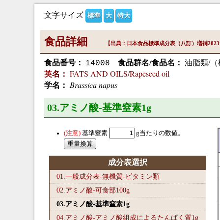
文字サイズ
標準
大
特大
食品詳細
【出典：日本食品標準成分表（八訂）増補202
食品番号：
食品群名/食品名：
油脂類/
14008
FATS AND OILS/Rapeseed oil
英名：
Brassica napus
学名：
03.アミノ酸-基準窒素1
g
基準窒素
g当たりの数値。
成分表選択
01.一般成分表-無機質-ビタミン類
02.アミノ酸-可食部100
g
03.アミノ酸-基準窒素1
g
04.アミノ酸-アミノ酸組成によるたんぱく質1
g