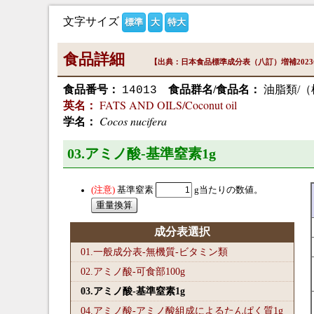
文字サイズ
標準
大
特大
食品詳細
【出典：日本食品標準成分表（八訂）増補202
食品番号：
食品群名/食品名：
油脂類/（
14013
FATS AND OILS/Coconut oil
英名：
Cocos nucifera
学名：
03.アミノ酸-基準窒素1
g
基準窒素
g当たりの数値。
成分表選択
01.一般成分表-無機質-ビタミン類
02.アミノ酸-可食部100
g
03.アミノ酸-基準窒素1
g
04.アミノ酸-アミノ酸組成によるたんぱく質1
g