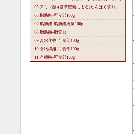
05.アミノ酸-(基準窒素による)たんぱく質1
g
06.脂肪酸-可食部100
g
07.脂肪酸-脂肪酸総量100
g
08.脂肪酸-脂質1
g
09.炭水化物-可食部100
g
10.食物繊維-可食部100
g
11.有機酸-可食部100
g