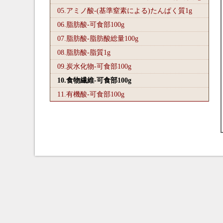
05.アミノ酸-(基準窒素による)たんぱく質1
g
06.脂肪酸-可食部100
g
07.脂肪酸-脂肪酸総量100
g
08.脂肪酸-脂質1
g
09.炭水化物-可食部100
g
10.食物繊維-可食部100
g
11.有機酸-可食部100
g