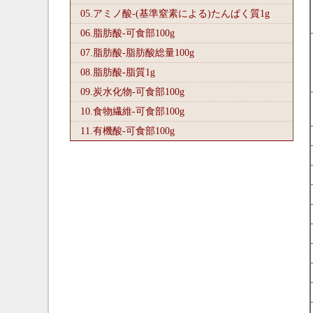
05.アミノ酸-(基準窒素による)たんぱく質1
g
06.脂肪酸-可食部100
g
07.脂肪酸-脂肪酸総量100
g
08.脂肪酸-脂質1
g
09.炭水化物-可食部100
g
10.食物繊維-可食部100
g
11.有機酸-可食部100
g