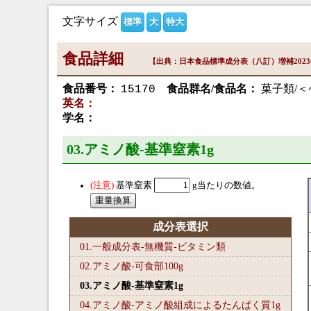
文字サイズ
標準
大
特大
食品詳細
【出典：日本食品標準成分表（八訂）増補202
食品番号：
食品群名/食品名：
菓子類/
15170
英名：
学名：
03.アミノ酸-基準窒素1
g
基準窒素
g当たりの数値。
成分表選択
01.一般成分表-無機質-ビタミン類
02.アミノ酸-可食部100
g
03.アミノ酸-基準窒素1
g
04.アミノ酸-アミノ酸組成によるたんぱく質1
g