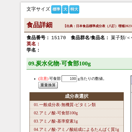
文字サイズ
標準
大
特大
食品詳細
【出典：日本食品標準成分表（八訂）増補202
食品番号：
食品群名/食品名：
菓子類/
15170
英名：
学名：
09.炭水化物-可食部100
g
可食部
g当たりの数値。
成分表選択
01.一般成分表-無機質-ビタミン類
02.アミノ酸-可食部100
g
03.アミノ酸-基準窒素1
g
04.アミノ酸-アミノ酸組成によるたんぱく質1
g