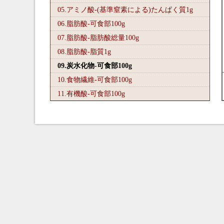
05.アミノ酸-(基準窒素による)たんぱく質1
g
06.脂肪酸-可食部100
g
07.脂肪酸-脂肪酸総量100
g
08.脂肪酸-脂質1
g
09.炭水化物-可食部100
g
10.食物繊維-可食部100
g
11.有機酸-可食部100
g