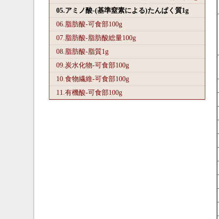
05.アミノ酸-(基準窒素による)たんぱく質1
g
06.脂肪酸-可食部100
g
07.脂肪酸-脂肪酸総量100
g
08.脂肪酸-脂質1
g
09.炭水化物-可食部100
g
10.食物繊維-可食部100
g
11.有機酸-可食部100
g