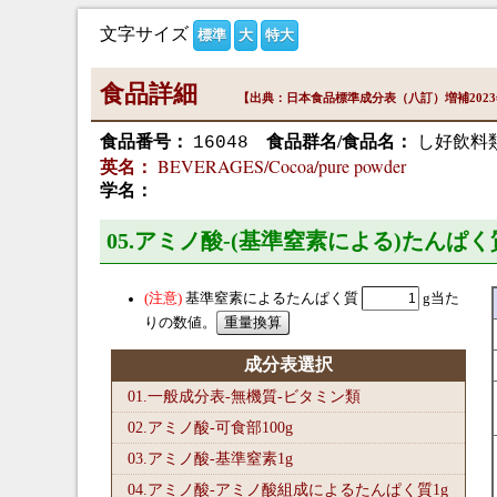
文字サイズ
標準
大
特大
食品詳細
【出典：日本食品標準成分表（八訂）増補202
食品番号：
食品群名/食品名：
し好飲料
16048
BEVERAGES/Cocoa/pure powder
英名：
学名：
05.アミノ酸-(基準窒素による)たんぱく
基準窒素によるたんぱく質
g当た
りの数値。
成分表選択
01.一般成分表-無機質-ビタミン類
02.アミノ酸-可食部100
g
03.アミノ酸-基準窒素1
g
04.アミノ酸-アミノ酸組成によるたんぱく質1
g