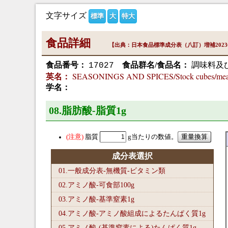
文字サイズ
標準
大
特大
食品詳細
【出典：日本食品標準成分表（八訂）増補202
食品番号：
食品群名/食品名：
調味料及
17027
SEASONINGS AND SPICES/Stock cubes/meat 
英名：
学名：
08.脂肪酸-脂質1
g
脂質
g当たりの数値。
成分表選択
01.一般成分表-無機質-ビタミン類
02.アミノ酸-可食部100
g
03.アミノ酸-基準窒素1
g
04.アミノ酸-アミノ酸組成によるたんぱく質1
g
05.アミノ酸-(基準窒素による)たんぱく質1
g