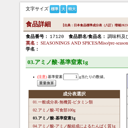
文字サイズ
標準
大
特大
食品詳細
【出典：日本食品標準成分表（八訂）増補202
食品番号：
食品群名/食品名：
調味料及
17120
SEASONINGS AND SPICES/Miso/pre-seasoned
英名：
学名：
03.アミノ酸-基準窒素1
g
基準窒素
g当たりの数値。
成分表選択
01.一般成分表-無機質-ビタミン類
02.アミノ酸-可食部100
g
03.アミノ酸-基準窒素1
g
04.アミノ酸-アミノ酸組成によるたんぱく質1
g