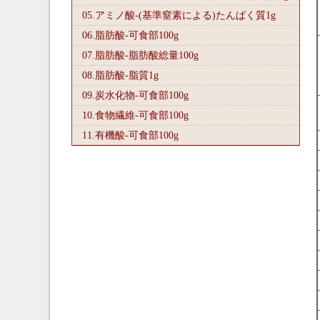
05.アミノ酸-(基準窒素による)たんぱく質1
g
06.脂肪酸-可食部100
g
07.脂肪酸-脂肪酸総量100
g
08.脂肪酸-脂質1
g
09.炭水化物-可食部100
g
10.食物繊維-可食部100
g
11.有機酸-可食部100
g