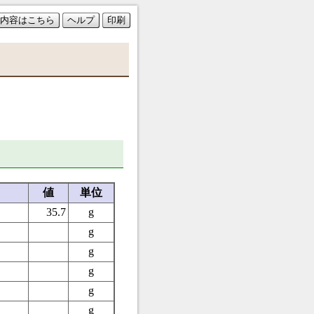
内容はこちら
ヘルプ
印刷
値
単位
35.7
g
g
g
g
g
g