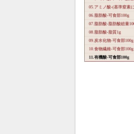
05.アミノ酸-(基準窒素
06.脂肪酸-可食部100
g
07.脂肪酸-脂肪酸総量10
08.脂肪酸-脂質1
g
09.炭水化物-可食部100
g
10.食物繊維-可食部100
g
11.有機酸-可食部100
g