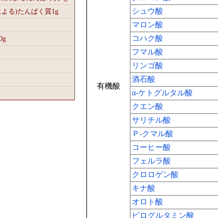
シュウ酸
による)たんぱく質1
g
マロン酸
コハク酸
0
g
フマル酸
リンゴ酸
酒石酸
有機酸
α-ケトグルタル酸
クエン酸
サリチル酸
Ｐ-クマル酸
コーヒー酸
フェルラ酸
クロロゲン酸
キナ酸
オロト酸
ピログルタミン酸