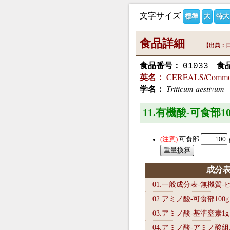
文字サイズ
標準
大
特大
食品詳細
【出典：日
食品番号：
食
01033
CEREALS/Common w
英名：
Triticum aestivum
学名：
11.有機酸-可食部10
可食部
成分
01.一般成分表-無機質
02.アミノ酸-可食部100
g
03.アミノ酸-基準窒素1
g
04.アミノ酸-アミノ酸