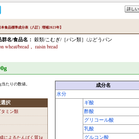
詳しい
本食品標準成分表（八訂）増補2023年】
品群名/食品名：
穀類/こむぎ/［パン類］/ぶどうパン
heat/bread， raisin bread
0
g
g当たりの数値。
成分名
水分
表選択
ギ酸
酢酸
-ビタミン類
グリコール酸
乳酸
グルコン酸
組成によるたんぱく質1
g