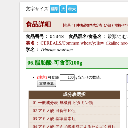
文字サイズ
標準
大
特大
食品詳細
【出典：日本食品標準成分表（八訂）増補202
食品番号：
食品群名/食品名：
穀類/こむ
01048
CEREALS/Common wheat/yellow alkaline nood
英名：
Triticum aestivum
学名：
06.脂肪酸-可食部100
g
可食部
g当たりの数値。
成分表選択
01.一般成分表-無機質-ビタミン類
02.アミノ酸-可食部100
g
03.アミノ酸-基準窒素1
g
04.アミノ酸-アミノ酸組成によるたんぱく質1
g