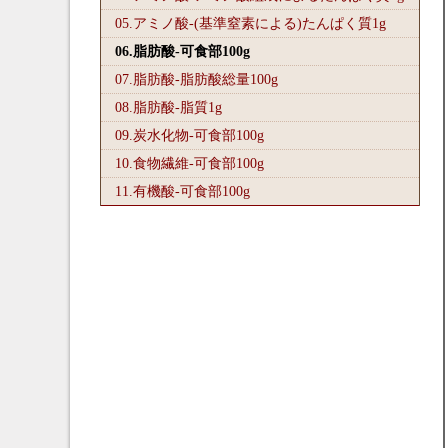
05.アミノ酸-(基準窒素による)たんぱく質1
g
06.脂肪酸-可食部100
g
07.脂肪酸-脂肪酸総量100
g
08.脂肪酸-脂質1
g
09.炭水化物-可食部100
g
10.食物繊維-可食部100
g
11.有機酸-可食部100
g