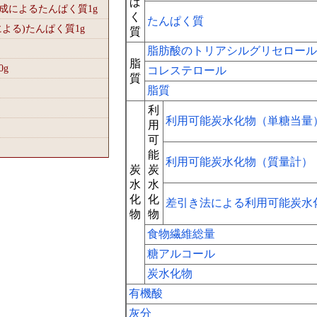
ぱ
組成によるたんぱく質1
g
く
たんぱく質
による)たんぱく質1
g
質
脂肪酸のトリアシルグリセロール
脂
0
g
コレステロール
質
脂質
利
利用可能炭水化物（単糖当量
用
可
能
利用可能炭水化物（質量計）
炭
炭
水
水
化
化
差引き法による利用可能炭水
物
物
食物繊維総量
糖アルコール
炭水化物
有機酸
灰分