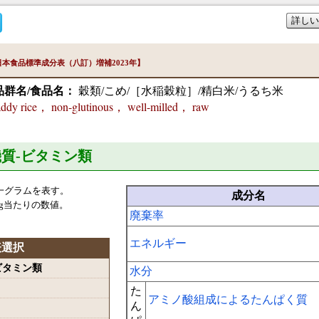
詳しい
本食品標準成分表（八訂）増補2023年】
品群名/食品名：
穀類/こめ/［水稲穀粒］/精白米/うるち米
dy rice， non-glutinous， well-milled， raw
機質-ビタミン類
一グラムを表す。
成分名
g当たりの数値。
廃棄率
エネルギー
表選択
-ビタミン類
水分
た
アミノ酸組成によるたんぱく質
ん