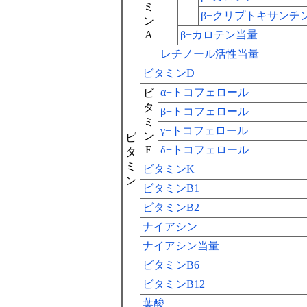
ミ
β−クリプトキサンチ
ン
A
β−カロテン当量
レチノール活性当量
ビタミンD
α−トコフェロール
ビ
タ
β−トコフェロール
ミ
γ−トコフェロール
ン
ビ
E
δ−トコフェロール
タ
ミ
ビタミンK
ン
ビタミンB1
ビタミンB2
ナイアシン
ナイアシン当量
ビタミンB6
ビタミンB12
葉酸