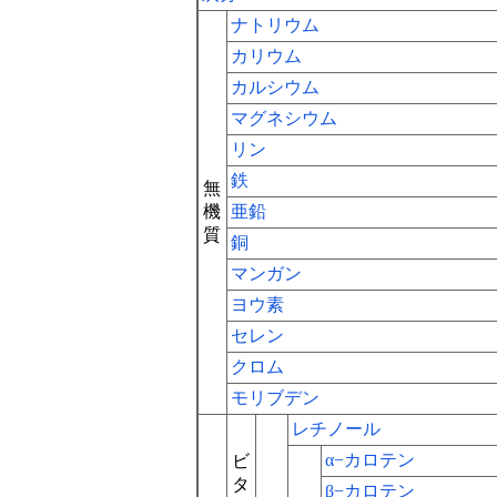
ナトリウム
カリウム
カルシウム
マグネシウム
リン
鉄
無
機
亜鉛
質
銅
マンガン
ヨウ素
セレン
クロム
モリブデン
レチノール
α−カロテン
ビ
タ
β−カロテン