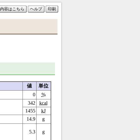
内容はこちら
ヘルプ
印刷
値
単位
0
%
342
kcal
1455
kJ
14.9
g
5.3
g