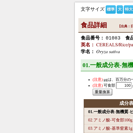
文字サイズ
標準
大
特大
食品詳細
【出典：日
食品番号：
食
01083
CEREALS/Rice/pad
英名：
Oryza sativa
学名：
01.一般成分表-無
μg
は、百万分の
可食部
成分
01.一般成分表-無機質
02.アミノ酸-可食部100
g
03.アミノ酸-基準窒素1
g