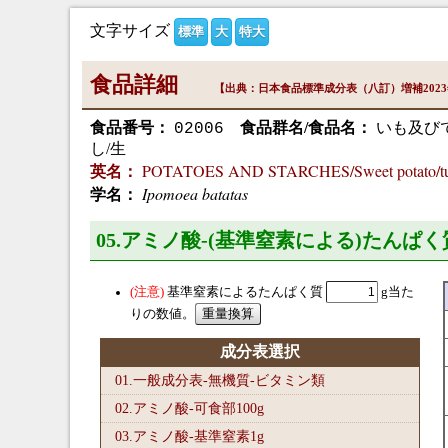
文字サイズ
標準
大
特大
食品詳細
【出典：日本食品標準成分表（八訂）増補202
食品番号：
食品群名/食品名：
いも及びで
02006
し/生
POTATOES AND STARCHES/Sweet potato/tube
英名：
Ipomoea batatas
学名：
05.アミノ酸-(基準窒素による)たんぱく
基準窒素によるたんぱく質
g当た
りの数値。
成分表選択
01.一般成分表-無機質-ビタミン類
02.アミノ酸-可食部100
g
03.アミノ酸-基準窒素1
g