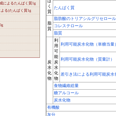
ぱ
組成によるたんぱく質1
g
く
たんぱく質
による)たんぱく質1
g
質
脂肪酸のトリアシルグリセロール
脂
0
g
コレステロール
質
脂質
利
利用可能炭水化物（単糖当量
用
可
能
利用可能炭水化物（質量計）
炭
炭
水
水
化
化
差引き法による利用可能炭水
物
物
食物繊維総量
糖アルコール
炭水化物
有機酸
灰分