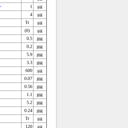
ン
1
μg
4
μg
Tr
μg
(0)
μg
0.5
mg
0.2
mg
5.9
mg
3.3
mg
600
μg
0.07
mg
0.56
mg
1.1
mg
5.2
mg
0.24
mg
Tr
μg
120
μg