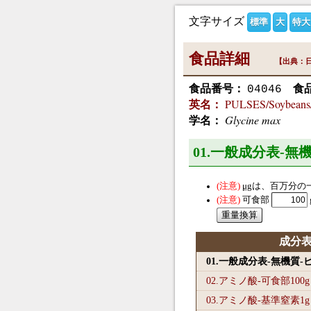
文字サイズ
標準
大
特大
食品詳細
【出典：日
食品番号：
食
04046
PULSES/Soybeans/n
英名：
Glycine max
学名：
01.一般成分表-無
μg
は、百万分の
可食部
成分
01.一般成分表-無機質
02.アミノ酸-可食部100
g
03.アミノ酸-基準窒素1
g