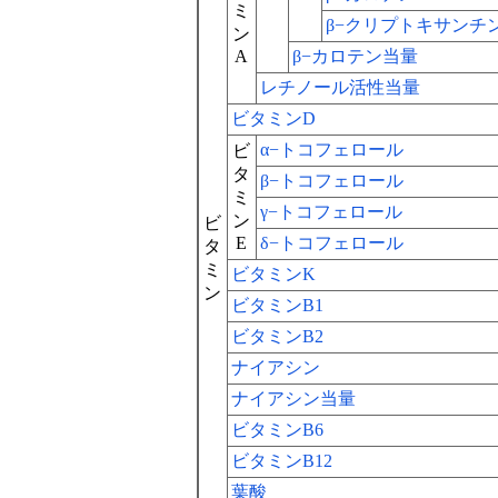
ミ
β−クリプトキサンチ
ン
A
β−カロテン当量
レチノール活性当量
ビタミンD
α−トコフェロール
ビ
タ
β−トコフェロール
ミ
γ−トコフェロール
ン
ビ
E
δ−トコフェロール
タ
ミ
ビタミンK
ン
ビタミンB1
ビタミンB2
ナイアシン
ナイアシン当量
ビタミンB6
ビタミンB12
葉酸