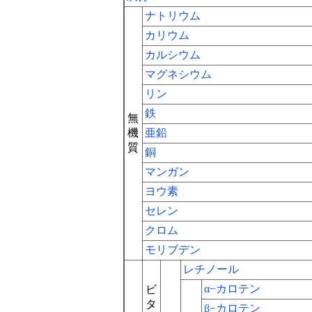
ナトリウム
カリウム
カルシウム
マグネシウム
リン
鉄
無
機
亜鉛
質
銅
マンガン
ヨウ素
セレン
クロム
モリブデン
レチノール
α−カロテン
ビ
タ
β−カロテン