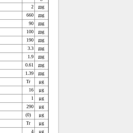
2
mg
660
mg
90
mg
100
mg
190
mg
3.3
mg
1.9
mg
0.61
mg
1.39
mg
Tr
μg
16
μg
1
μg
290
μg
(0)
μg
Tr
μg
4
μg