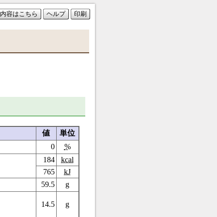
内容はこちら
ヘルプ
印刷
値
単位
0
%
184
kcal
765
kJ
59.5
g
14.5
g