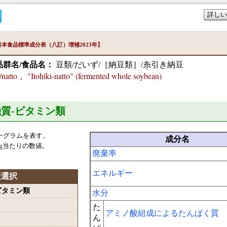
詳しい
本食品標準成分表（八訂）増補2023年】
品群名/食品名：
豆類/だいず/［納豆類］/糸引き納豆
atto， "Itohiki-natto" (fermented whole soybean)
機質-ビタミン類
一グラムを表す。
成分名
g当たりの数値。
廃棄率
エネルギー
表選択
-ビタミン類
水分
た
アミノ酸組成によるたんぱく質
ん