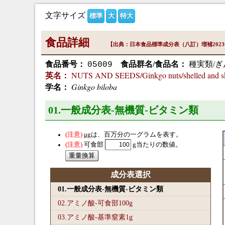
文字サイズ
標準
大
特大
食品詳細
【出典：日本食品標準成分表（八訂）増補202
食品番号：
食品群名/食品名：
種実類/ぎ
05009
NUTS AND SEEDS/Ginkgo nuts/shelled and s
英名：
Ginkgo biloba
学名：
01.一般成分表-無機質-ビタミン類
μg
は、百万分の一グラムを表す。
可食部
g当たりの数値。
成分表選択
01.一般成分表-無機質-ビタミン類
02.アミノ酸-可食部100
g
03.アミノ酸-基準窒素1
g